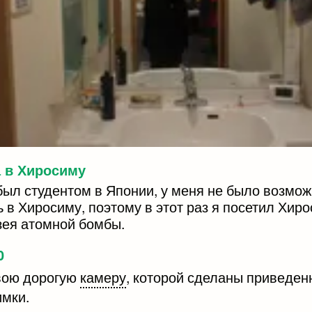
 в Хиросиму
 был студентом в Японии, у меня не было возмо
 в Хиросиму, поэтому в этот раз я посетил Хир
зея атомной бомбы.
0
вою дорогую
камеру
, которой сделаны приведе
имки.