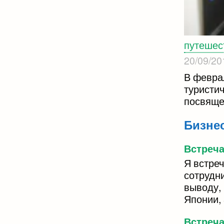
путешес
20/09/20
В февра
туристи
посвяще
Бизне
Встреч
Я встре
сотрудни
выводу, 
Японии, 
Встреча