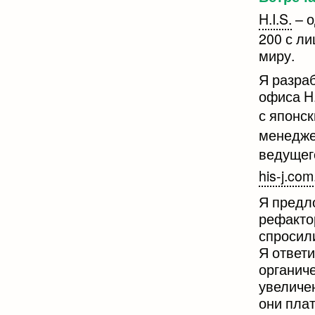
H.I.S.
– о
200 с л
миру.
Я разра
офиса H
с японс
менедже
ведуще
his-j.com
Я предл
рефакто
спросили
Я ответи
органиче
увеличен
они пла