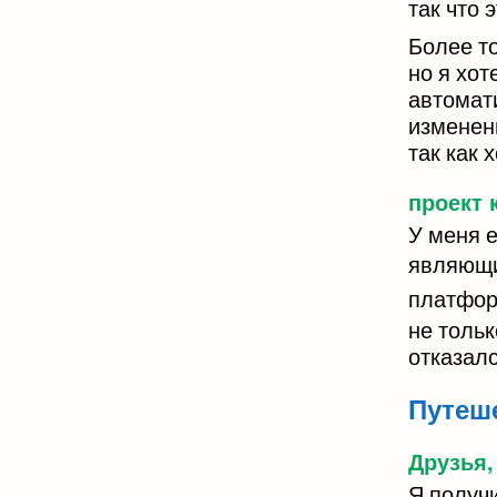
так что 
Более т
но я хот
автомат
изменени
так как
проект 
У меня е
являющи
платфор
не тольк
отказалс
Путеш
Друзья,
Я получи