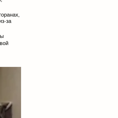
торанах,
из-за
мы
авой