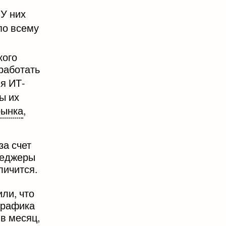
 У них
по всему
кого
работать
мя ИТ-
ы их
рынка
,
за счет
неджеры
личится.
или, что
 трафика
в месяц,