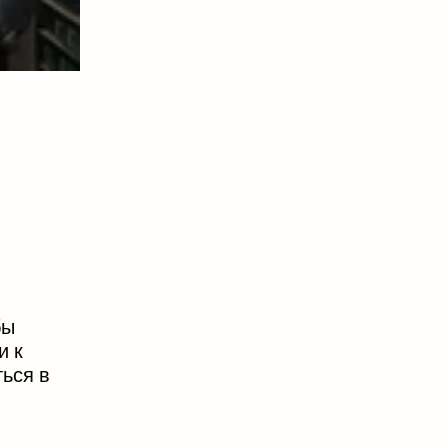
бы
и к
ться в