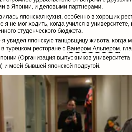
и в Японии, и деловыми партнерами.
вилась японская кухня, особенно в хороших рес
е я не мог ходить, когда учился в университете, 
енного студенческого бюджета.
 я увидел японскую танцовщицу живота, когда 
 в турецком ресторане с
Ванером Альпером
, гл
понии (Организация выпускников университета
и) и моей бывшей японской подругой.