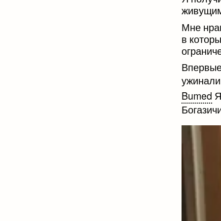
живущим
Мне нра
в которы
огранич
Впервые
ужинали
Bumed
Я
Богазич