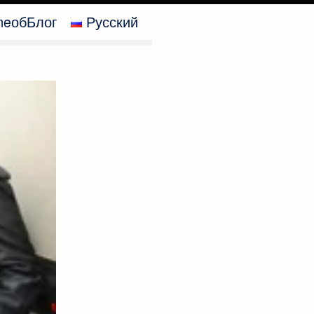
me
об
Блог
Русский