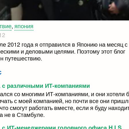
твие
,
япония
12
ле 2012 года я отправился в Японию на месяц с
ческими и деловыми целями. Поэтому этот блог
н путешествию.
с
а с различными ИТ-компаниями
чался со многими ИТ-компаниями, и они хотели 
чать с моей компанией, но почти все они пришл
что смогут работать вместе, если я буду находи
а не в Стамбуле.
 с ИТ-менеджерами головного офиса H.I.S.