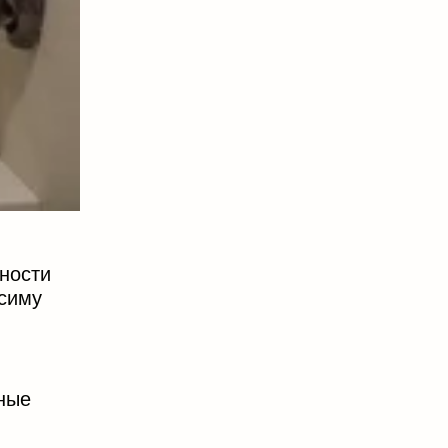
жности
осиму
нные