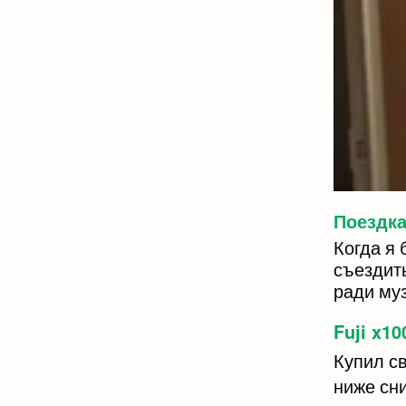
Поездка
Когда я
съездить
ради му
Fuji x10
Купил с
ниже сн