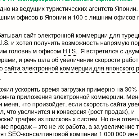
дно из ведущих туристических агентств Японии.
ишним офисов в Японии и 100 с лишним офисов 
батывал сайт электронной коммерции для турец
.I.S. и хотел получить возможность напрямую по
ким головным офисом
H.I.S.
. Я встретился с дву
рами, и речь шла об увеличении скорости работ
го
сайта электронной коммерции для японского 
.
ожил ускорить время загрузки примерно на 30% 
ринга приложения электронной коммерции. Ме
 меня, что произойдет, если скорость сайта уве
л, что увеличится и конверсия (рост продаж), и
ский трафик из поисковых систем. Но они ответ
ие продаж – это не их работа, а за увеличение
тят SEO-консалтинговой компании 1 000 000 иен 