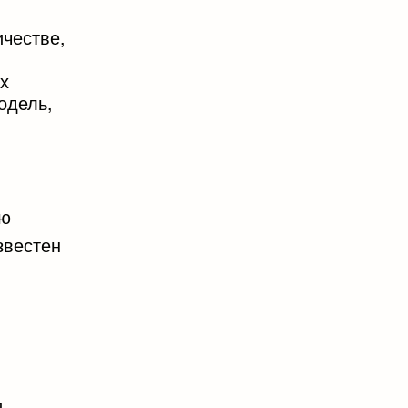
ичестве,
их
одель,
ую
звестен
,