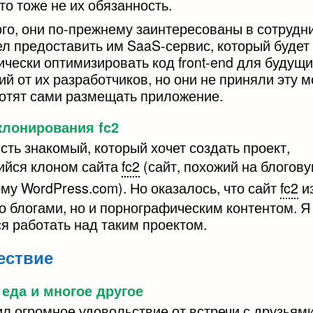
это тоже не их обязанность.
ого, они по-прежнему заинтересованы в сотрудн
ел предоставить им SaaS-сервис, который будет
ически оптимизировать код front-end для будущ
й от их разработчиков, но они не приняли эту м
 хотят сами размещать приложение.
клонирования fc2
сть знакомый, который хочет создать проект,
йся клоном сайта
fc2
(сайт, похожий на блогов
му WordPress.com). Но оказалось, что сайт
fc2
и
о блогами, но и порнографическим контентом. Я
я работать над таким проектом.
ествие
 еда и многое другое
л огромное удовольствие от встречи с друзьями