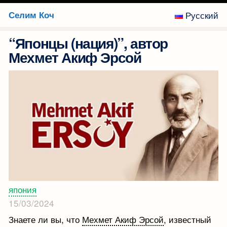
Skip
Селим Коч
Русский
to
content
“Японцы (нация)”, автор
обзоры
Мехмет Акиф Эрсой
приложений
и
веб-
сайтов
Маркетинг
программирование
мошенничество
япония
15/03/2024
путешествие
Знаете ли вы, что
Мехмет Акиф Эрсой
, известный