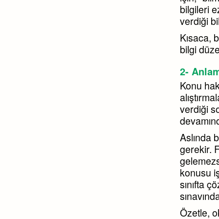
bilgileri
verdiği b
Kısaca, 
bilgi düze
2- Anla
Konu hakk
alıştırma
verdiği s
devamınd
Aslında b
gerekir. 
gelemezsi
konusu iş
sınıfta ç
sınavında
Özetle, o