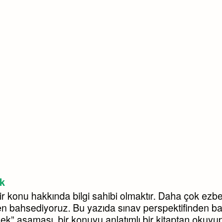
ek
ir konu hakkında bilgi sahibi olmaktır. Daha çok ezbe
den bahsediyoruz. Bu yazıda sınav perspektifinden ba
lmek” aşaması, bir konuyu anlatımlı bir kitaptan okuyu