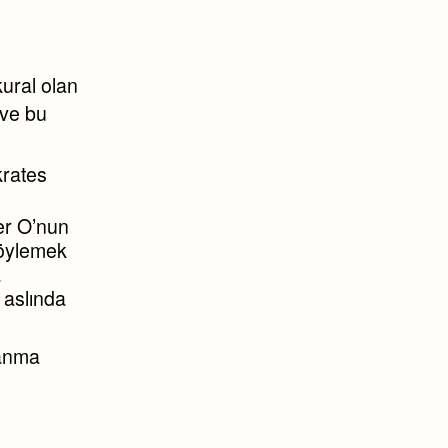
kural olan
 ve bu
okrates
ğer O’nun
söylemek
a
, aslında
zanma