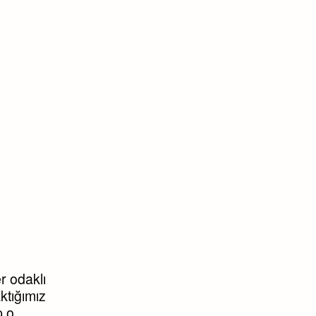
r odaklı
ktığımız
p o