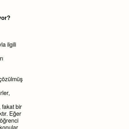
yor?
 ilgili
rı
e çözülmüş
ler,
fakat bir
tır. Eğer
 öğrenci
konular