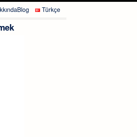
kkında
Blog
Türkçe
lmek