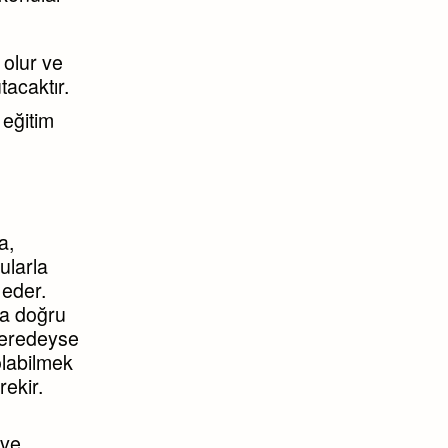
 olur ve
tacaktır.
 eğitim
a,
ularla
 eder.
ha doğru
 neredeyse
olabilmek
rekir.
 ve