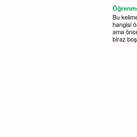
Öğrenme
Bu kelime
hangisi 
ama önce
biraz boş