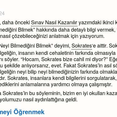
24
ı, daha önceki
Sınav Nasıl Kazanılır
yazımdaki ikinci 
mediğini Bilmek” hakkında daha detaylı bilgi vermek,
nasıl çözebileceğinizi anlatmak için yazıyorum.
Neyi Bilmediğini Bilmek” deyimi,
Sokrates
‘e aittir. S
lgeliğin, insanın kendi cehaletinin farkında olmasıyla
nı söyler. “Hocam, Sokrates bize cahil mi diyor?” E
 şekilde anlıyorsanız, evet. Fakat Sokrates’in asıl 
ilgeliğin neyi bilip neyi bilmediğinizin farkında olmakl
dır. Sokrates, insanlara kendi bilgilerini sorgulatarak
ediklerini anlamalarına yardımcı olmaya çalışmıştır.
a Sokrates’in bu söyleminin, bizim en iyi okulları ka
yolumuzu nasıl aydınlattığına geldi.
meyi Öğrenmek