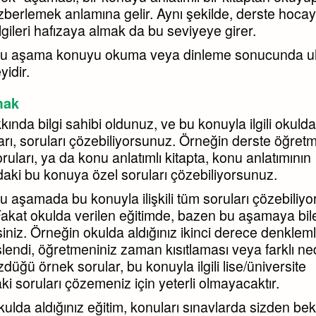
 ezberlemek anlamına gelir. Aynı şekilde, derste hocay
ilgileri hafızaya almak da bu seviyeye girer.
bu aşama konuyu okuma veya dinleme sonucunda ula
yidir.
mak
ında bilgi sahibi oldunuz, ve bu konuyla ilgili okulda
ları, soruları çözebiliyorsunuz. Örneğin derste öğret
oruları, ya da konu anlatımlı kitapta, konu anlatımının
aki bu konuya özel soruları çözebiliyorsunuz.
u aşamada bu konuyla ilişkili tüm soruları çözebiliyo
Fakat okulda verilen eğitimde, bazen bu aşamaya bil
niz. Örneğin okulda aldığınız ikinci derece denklem
lendi, öğretmeniniz zaman kısıtlaması veya farklı ne
özdüğü örnek sorular, bu konuyla ilgili lise/üniversite
ki soruları çözemeniz için yeterli olmayacaktır.
kulda aldığınız eğitim, konuları sınavlarda sizden be