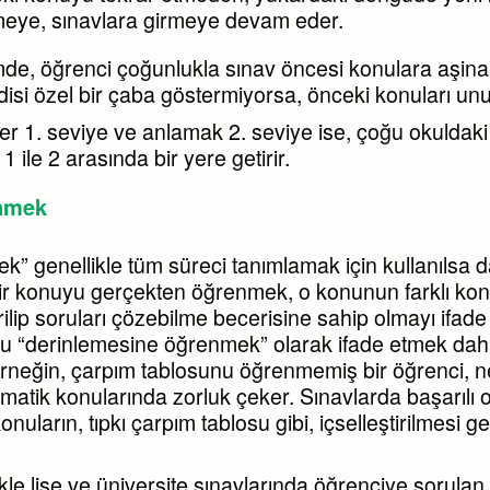
eye, sınavlara girmeye devam eder.
de, öğrenci çoğunlukla sınav öncesi konulara aşina
isi özel bir çaba göstermiyorsa, önceki konuları unu
r 1. seviye ve anlamak 2. seviye ise, çoğu okuldaki
1 ile 2 arasında bir yere getirir.
nmek
” genellikle tüm süreci tanımlamak için kullanılsa d
bir konuyu gerçekten öğrenmek, o konunun farklı kon
dirilip soruları çözebilme becerisine sahip olmayı ifade
nu “derinlemesine öğrenmek” olarak ifade etmek da
 Örneğin, çarpım tablosunu öğrenmemiş bir öğrenci,
atik konularında zorluk çeker. Sınavlarda başarılı 
onuların, tıpkı çarpım tablosu gibi, içselleştirilmesi ge
ikle lise ve üniversite sınavlarında öğrenciye sorulan