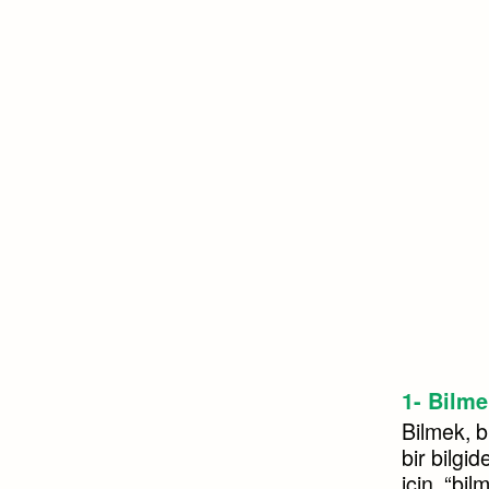
1- Bilm
Bilmek, b
bir bilgi
için, “bi