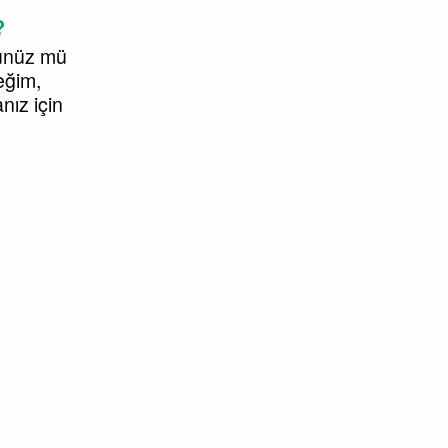
?
dünüz mü
eğim,
ız için
.