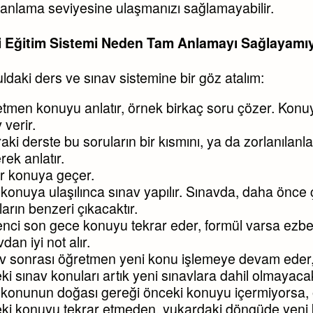
anlama seviyesine ulaşmanızı sağlamayabilir.
i Eğitim Sistemi Neden Tam Anlamayı Sağlayamı
ldaki ders ve sınav sistemine bir göz atalım:
tmen konuyu anlatır, örnek birkaç soru çözer. Konuyla
 verir.
aki derste bu soruların bir kısmını, ya da zorlanılanla
rek anlatır.
r konuya geçer.
i konuya ulaşılınca sınav yapılır. Sınavda, daha önc
ların benzeri çıkacaktır.
nci son gece konuyu tekrar eder, formül varsa ezber
dan iyi not alır.
v sonrası öğretmen yeni konu işlemeye devam eder, 
ki sınav konuları artık yeni sınavlara dahil olmayacak
 konunun doğası gereği önceki konuyu içermiyorsa,
ki konuyu tekrar etmeden, yukardaki döngüde yeni 