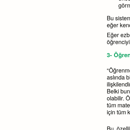
görm
Bu sistem
eğer kend
Eğer ezbe
öğrenciyi 
3- Öğre
“Öğrenmek
aslında 
ilişkilen
Belki bu
olabilir.
tüm matem
için tüm k
Bu, özell