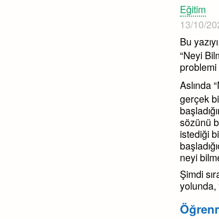
Eğitim
13/10/20
Bu yazıy
“Neyi Bil
problemi 
Aslında “
gerçek bi
başladığı
sözünü bu
istediği b
başladığı
neyi bilm
Şimdi sır
yolunda, 
Öğren