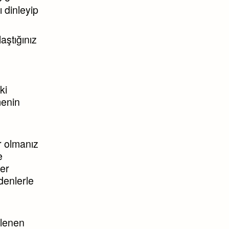
ı dinleyip
ştığınız
ki
menin
r olmanız
e
ler
denlerle
klenen